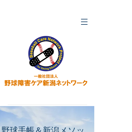
​野球手帳＆新潟メソッ